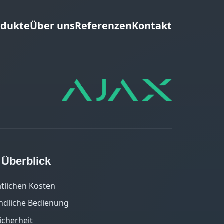
odukte
Über uns
Referenzen
Kontakt
m Überblick
tlichen Kosten
ndliche Bedienung
icherheit