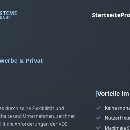
STEME
Startseite
Pr
DUNG!
werbe & Privat
Vorteile i
Keine mona
 durch seine Flexibilität und
ushalte und Unternehmen, zeichnet
Nutzerfreu
üllt die Anforderungen der VDS
Maximale S